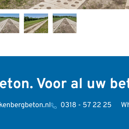
eton.
Voor al uw be
kenbergbeton.nl
0318 - 57 22 25
Wh