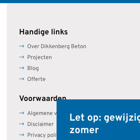
Handige links
Over Dikkenberg Beton
Projecten
Blog
Offerte
Voorwaarden
Algemene voorwaarden
Let op: gewijzi
Disclaimer
zomer
Privacy policy