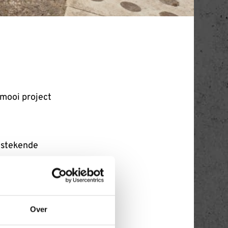
 mooi project
itstekende
ebben zij
 aangekomen.
n prachtig
Over