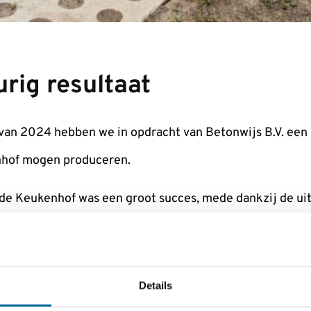
urig resultaat
r van 2024 hebben we in opdracht van Betonwijs B.V. een
nhof mogen produceren.
j de Keukenhof was een groot succes, mede dankzij de u
ersteuning van Henken Transport. Met ruim 70 vrachten h
d dat de 6300
doorgroeiplaten
op de juiste locatie zijn
en tijd hebben we dit project kunnen opleveren met ee
Details