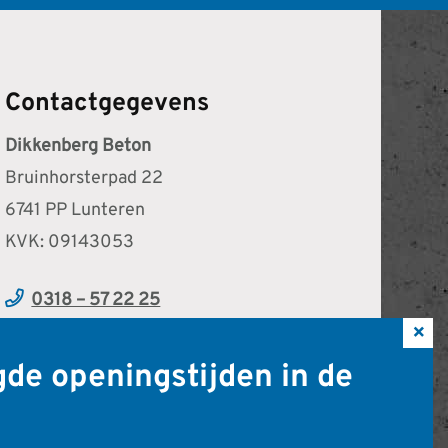
Contactgegevens
Dikkenberg Beton
Bruinhorsterpad 22
6741 PP Lunteren
KVK: 09143053
0318 – 57 22 25
×
info@dikkenbergbeton.nl
gde openingstijden in de
Of stuur ons een berichtje via WhatsApp
Maandag t/m vrijdag van 08:00 — 16:30