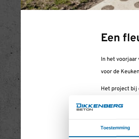
Een fle
In het voorjaa
voor de Keuke
Het project bi
logistieke ond
ervoor gezorg
Binnen 2 maand
Toestemming
resultaat.