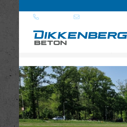
0318 - 57 22 25
info@dikkenbergbeton.nl
U bent hier:
Home
>
Over Dikkenberg Beton