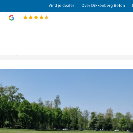
Vind je dealer
Over Dikkenberg Beton
4.8
>
Projecten
>
Keukenhof