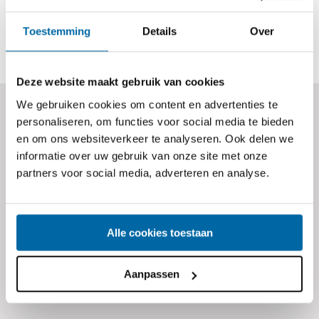
Leer ons kennen
Toestemming
Details
Over
Deze website maakt gebruik van cookies
Kiezen voor Dikkenberg
We gebruiken cookies om content en advertenties te
personaliseren, om functies voor social media te bieden
Beton is kiezen voor
en om ons websiteverkeer te analyseren. Ook delen we
kwaliteit en duurzaamheid.
informatie over uw gebruik van onze site met onze
partners voor social media, adverteren en analyse.
Ontdek de Oud Hollandse
betonproducten van Dikkenberg.
Oerdegelijke kwaliteit, unieke en
Alle cookies toestaan
herkenbare uitstraling, ook geschikt
voor duurzame projecten!
Aanpassen