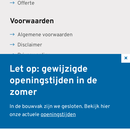
Offerte
Voorwaarden
Algemene voorwaarden
Disclaimer
Privacy policy
×
Let op: gewijzigde
openingstijden in de
Contactgegevens
zomer
Dikkenberg Beton
In de bouwvak zijn we gesloten. Bekijk hier
Bruinhorsterpad 22
onze actuele
openingstijden
6741 PP Lunteren
KVK: 09143053