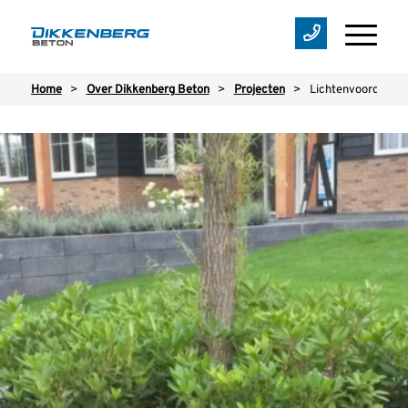
Home
>
Over Dikkenberg Beton
>
Projecten
>
Lichtenvoorde