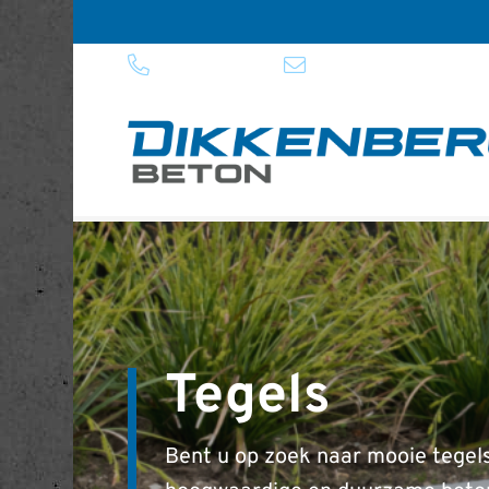
0318 - 57 22 25
info@dikkenbergbeton.nl
U bent hier:
Home
>
Tegels
Tegels
Bent u op zoek naar mooie tegels