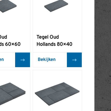
Oud
Tegel Oud
nds 60×60
Hollands 80×40
en
Bekijken