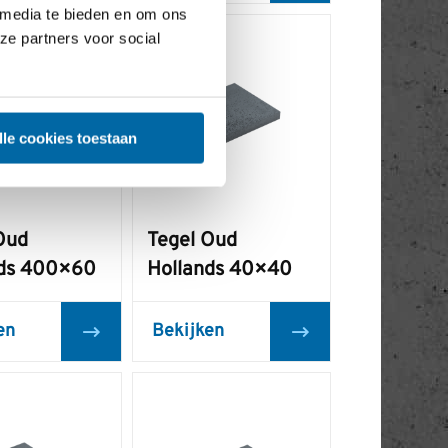
 media te bieden en om ons
ze partners voor social
lle cookies toestaan
Oud
Tegel Oud
nds 400×60
Hollands 40×40
en
Bekijken