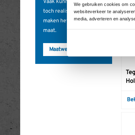
Vaak kunnen we uw wens
We gebruiken cookies om cont
toch realiseren. We
websiteverkeer te analyseren
media, adverteren en analys
maken het graag op
maat.
Maatwerk
Teg
Hol
Be