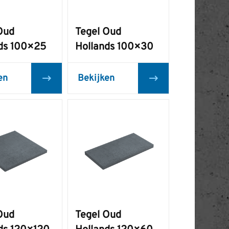
Oud
Tegel Oud
ds 100×25
Hollands 100×30
en
Bekijken
Oud
Tegel Oud