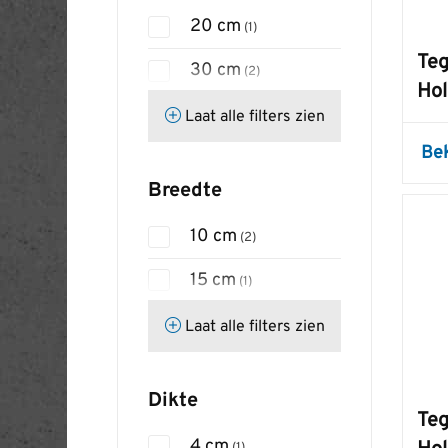
20 cm
(1)
Teg
30 cm
(2)
Hol
40 cm
Laat alle filters zien
(1)
Be
50 cm
(1)
Breedte
60 cm
(3)
10 cm
(2)
80 cm
(2)
15 cm
(1)
100 cm
(7)
20 cm
Laat alle filters zien
(2)
120 cm
(1)
25 cm
(1)
150 cm
(2)
Dikte
30 cm
(2)
Teg
200 cm
(2)
4 cm
(1)