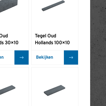
 Oud
Tegel Oud
ds 30×10
Hollands 100×10
en
Bekijken