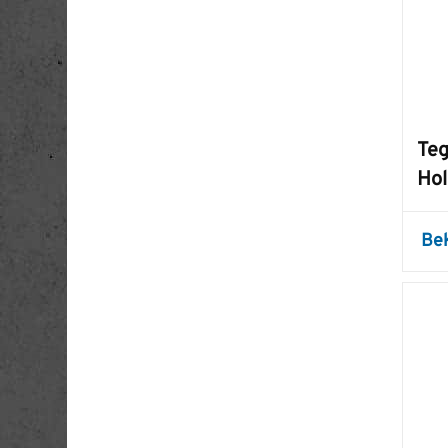
Teg
Hol
Be