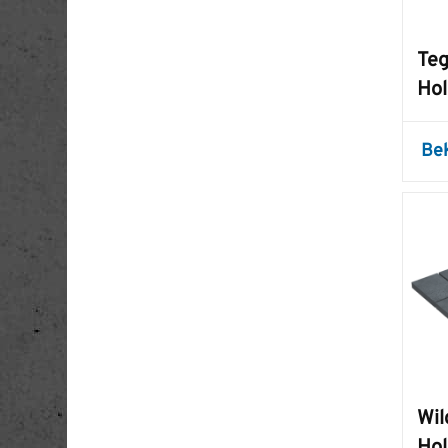
Teg
Hol
Be
Wil