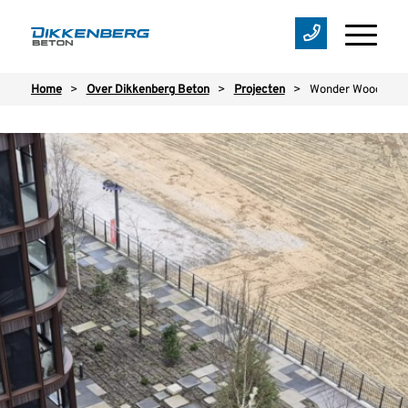
Home
>
Over Dikkenberg Beton
>
Projecten
>
Wonder Woods