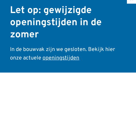
Disclaimer
Let op: gewijzigde
Privacy policy
openingstijden in de
zomer
In de bouwvak zijn we gesloten. Bekijk hier
Contactgegevens
onze actuele
openingstijden
Dikkenberg Beton
Bruinhorsterpad 22
6741 PP Lunteren
KVK: 09143053
0318 – 57 22 25
info@dikkenbergbeton.nl
Of stuur ons een berichtje via WhatsApp